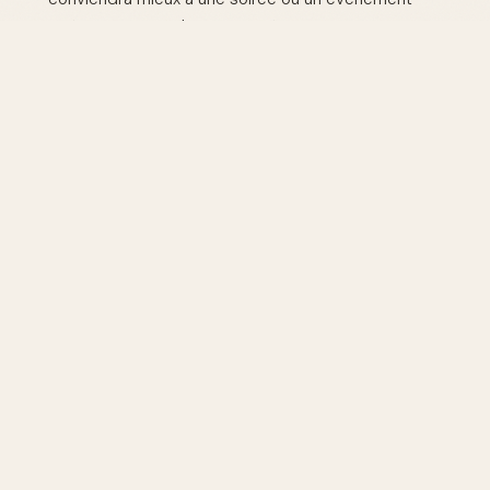
spécial, tandis qu'un parfum léger est parfait pour le
quotidien.
Vérifier les produits inclus :
Les coffrets proposent
généralement des produits complémentaires comme
des laits pour le corps ou des gels douche. Assurez-
vous qu'ils soient adaptés aux habitudes de la
personne.
Pour qui sont ces coffrets ?
Les coffrets Lancôme sont destinés à toutes les
femmes qui aiment le luxe et la sophistication dans leur
routine quotidienne. Que ce soit pour une adolescente
découvrant le monde des parfums avec Idôle, ou pour
une femme mature appréciant la profondeur de Trésor,