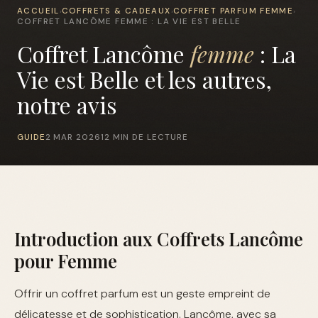
ACCUEIL
COFFRETS & CADEAUX
COFFRET PARFUM FEMME
›
›
›
COFFRET LANCÔME FEMME : LA VIE EST BELLE
Coffret Lancôme
femme
: La
Vie est Belle et les autres,
notre avis
GUIDE
2 MAR 2026
12 MIN DE LECTURE
Introduction aux Coffrets Lancôme
pour Femme
Offrir un coffret parfum est un geste empreint de
délicatesse et de sophistication. Lancôme, avec sa