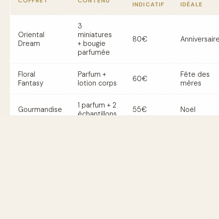
COFFRET
CONTENU
INDICATIF
IDÉALE
3
Oriental
miniatures
80€
Anniversair
Dream
+ bougie
parfumée
Floral
Parfum +
Fête des
60€
Fantasy
lotion corps
mères
1 parfum + 2
Gourmandise
55€
Noël
échantillons
Nature
Parfum +
70€
Jubilé
Escape
diffuseur
3
Fête de fin
Vintage Chic
fragrances
95€
d'année
classiques