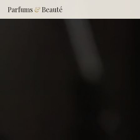
Parfums
&
Beauté