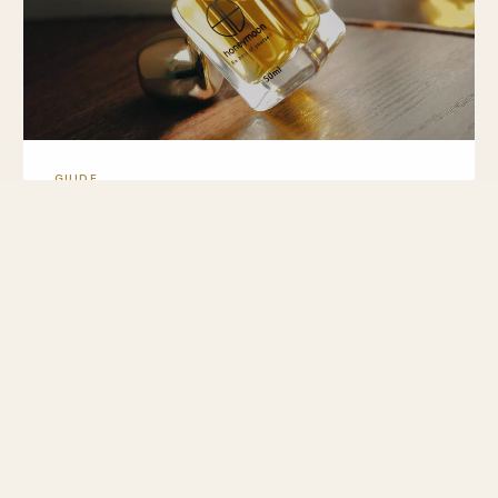
GUIDE
Parfum périmé : Identifier un parfum
tourné
Découvrez comment reconnaître un parfum périmé
avec des étapes simples. Prolongez sa durée de vie
grâce à nos conseils d'experts.
MIS À JOUR LE 3 MARS 2026