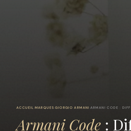
ACCUEIL
MARQUES
GIORGIO ARMANI
ARMANI CODE : DIFF
›
›
›
Armani Code
: Di