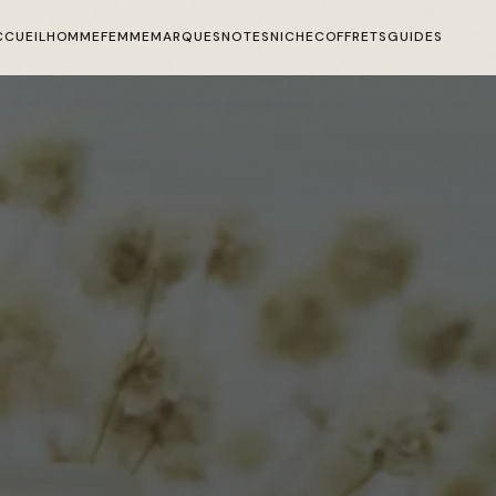
CCUEIL
HOMME
FEMME
MARQUES
NOTES
NICHE
COFFRETS
GUIDES