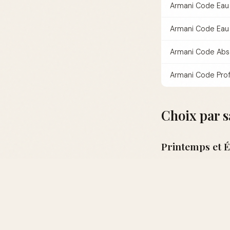
Armani Code Eau 
Armani Code Eau
Armani Code Abs
Armani Code Pro
Choix par s
Printemps et É
Pour les saisons p
légèreté et ses no
Automne et Hi