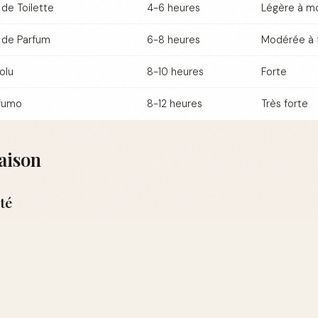
de Toilette
4-6 heures
Légère à m
 de Parfum
6-8 heures
Modérée à 
olu
8-10 heures
Forte
fumo
8-12 heures
Très forte
aison
té
lus chaudes, l'Armani Code Eau de Toilette est un excellent ch
tes fraîches.
Découvrez d'autres options légères pour l'été
ver