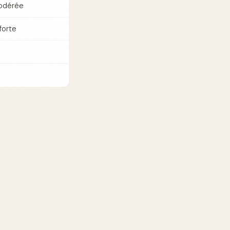
odérée
forte
oix grâce à sa