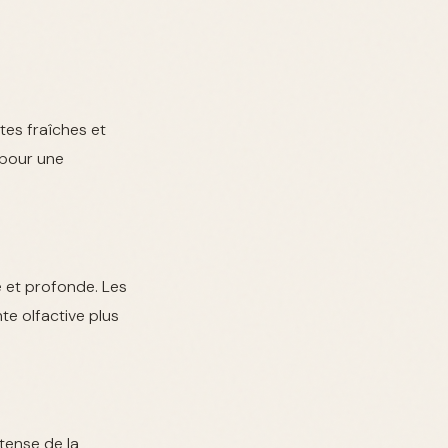
otes fraîches et
 pour une
e et profonde. Les
te olfactive plus
tense de la