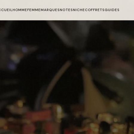
CCUEIL
HOMME
FEMME
MARQUES
NOTES
NICHE
COFFRETS
GUIDES