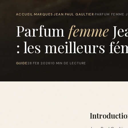
ACCUEIL
MARQUES
JEAN PAUL GAULTIER
PARFUM FEMME J
›
›
›
Parfum
femme
Je
: les meilleurs fé
GUIDE
28 FEB 2026
10 MIN DE LECTURE
Introductio