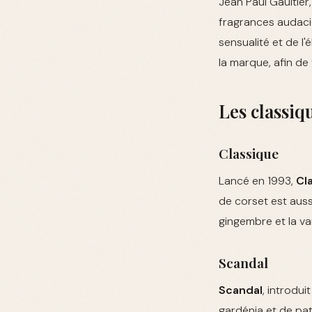
Jean Paul Gaultier
fragrances audaci
sensualité et de l
la marque, afin de 
Les classiq
Classique
Lancé en 1993,
Cl
de corset est auss
gingembre et la va
Scandal
Scandal
, introdui
gardénia et de pat