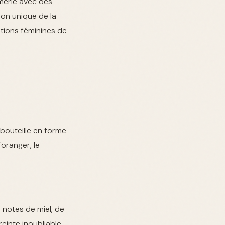
umerie avec des
ion unique de la
ations féminines de
bouteille en forme
'oranger, le
s notes de miel, de
einte inoubliable.