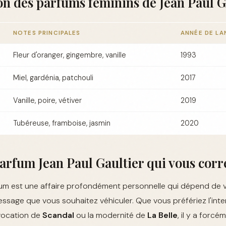
n des parfums féminins de Jean Paul G
NOTES PRINCIPALES
ANNÉE DE L
Fleur d'oranger, gingembre, vanille
1993
Miel, gardénia, patchouli
2017
Vanille, poire, vétiver
2019
Tubéreuse, framboise, jasmin
2020
parfum Jean Paul Gaultier qui vous cor
fum est une affaire profondément personnelle qui dépend de 
essage que vous souhaitez véhiculer. Que vous préfériez l'int
ovocation de
Scandal
ou la modernité de
La Belle
, il y a forc