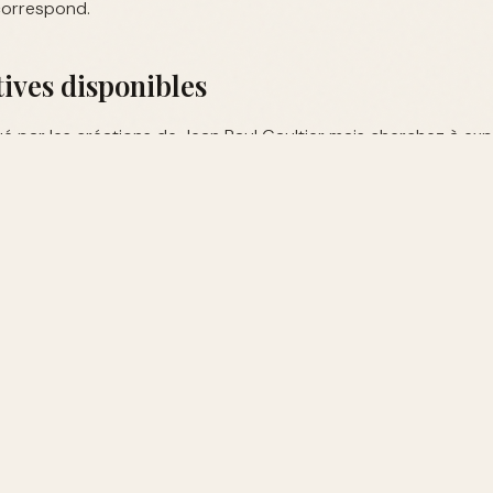
 correspond.
tives disponibles
gué par les créations de Jean Paul Gaultier mais cherchez à exp
z de découvrir les collections pour hommes
ici
ou d'autres ma
votre parfum Jean Paul Gaultier?
Paul Gaultier sont disponibles dans de nombreuses boutiques e
ez-vous d'acheter auprès de revendeurs certifiés pour garantir
oisir un parfum Jean Paul Gaultier?