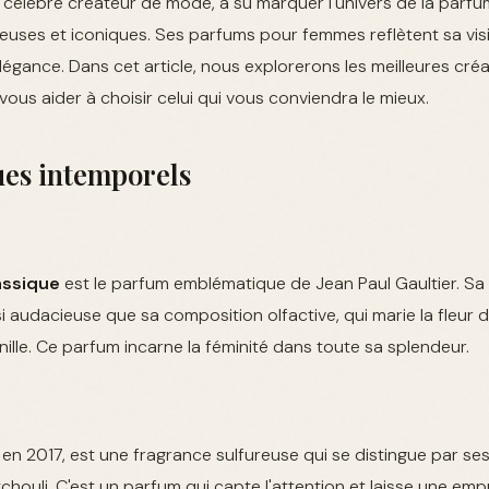
, célèbre créateur de mode, a su marquer l'univers de la parf
euses et iconiques. Ses parfums pour femmes reflètent sa vis
'élégance. Dans cet article, nous explorerons les meilleures cré
vous aider à choisir celui qui vous conviendra le mieux.
ues intemporels
assique
est le parfum emblématique de Jean Paul Gaultier. Sa 
i audacieuse que sa composition olfactive, qui marie la fleur d
nille. Ce parfum incarne la féminité dans toute sa splendeur.
t en 2017, est une fragrance sulfureuse qui se distingue par se
chouli. C'est un parfum qui capte l'attention et laisse une empr