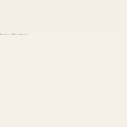
lorer d'autres
rques
t sites en ligne
 l'authenticité de