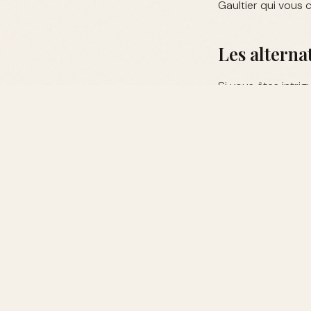
Gaultier qui vous
Les alterna
Si vous êtes intri
options, envisage
emblématiques
ici
.
Où acheter 
Les parfums Jean 
spécialisés. Assur
votre achat.
Pourquoi ch