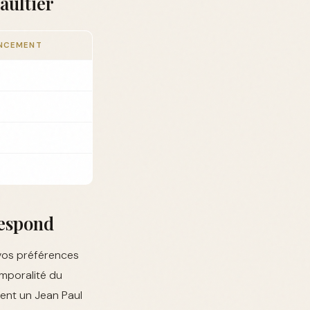
aultier
ANCEMENT
respond
vos préférences
emporalité du
ément un Jean Paul