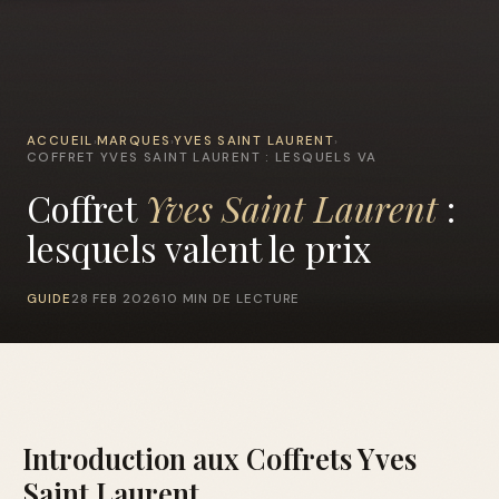
ACCUEIL
MARQUES
YVES SAINT LAURENT
›
›
›
COFFRET YVES SAINT LAURENT : LESQUELS VA
Coffret
Yves Saint Laurent
:
lesquels valent le prix
GUIDE
28 FEB 2026
10 MIN DE LECTURE
Introduction aux Coffrets Yves
Saint Laurent