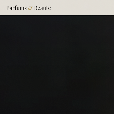
Parfums
&
Beauté