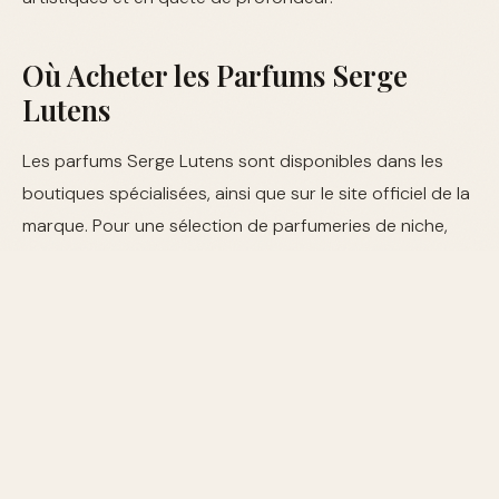
Où Acheter les Parfums Serge
Lutens
Les parfums Serge Lutens sont disponibles dans les
boutiques spécialisées, ainsi que sur le site officiel de la
marque. Pour une sélection de parfumeries de niche,
vous pouvez également consulter
niche luxe
et
découvrir d'autres maisons de niche exceptionnelles.
Tableau Comparatif des Parfums
NOM DU
NOTES DE
NOTES
NOTES
PARFUM
TÊTE
DE CŒUR
DE FOND