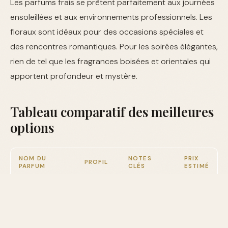
Les parfums frais se prêtent parfaitement aux journées
ensoleillées et aux environnements professionnels. Les
floraux sont idéaux pour des occasions spéciales et
des rencontres romantiques. Pour les soirées élégantes,
rien de tel que les fragrances boisées et orientales qui
apportent profondeur et mystère.
Tableau comparatif des meilleures
options
NOM DU
NOTES
PRIX
PROFIL
PARFUM
CLÉS
ESTIMÉ
Aqua
Bergamote,
Frais
150€
Universalis
Citron
Chloé Eau de
Rose,
Floral
120€