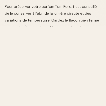
Pour préserver votre parfum Tom Ford, il est conseillé
de le conserver à l'abri de la lumière directe et des
variations de température. Gardez le flacon bien fermé
pour éviter l'évaporation et la dégradation de la
fragrance.
FAQ
Les parfums Tom Ford sont-ils unisexes ?
Oui, bon
nombre de parfums Tom Ford, comme Oud Wood et
Tobacco Vanille, sont conçus pour être portés aussi
bien par les hommes que par les femmes.
Où puis-je acheter des parfums Tom Ford ?
Vous
pouvez les trouver dans les grands magasins de luxe et