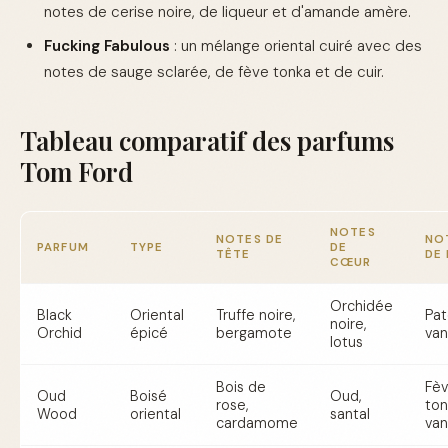
notes de cerise noire, de liqueur et d'amande amère.
Fucking Fabulous
: un mélange oriental cuiré avec des
notes de sauge sclarée, de fève tonka et de cuir.
Tableau comparatif des parfums
Tom Ford
NOTES
NOTES DE
NO
PARFUM
TYPE
DE
TÊTE
DE
CŒUR
Orchidée
Black
Oriental
Truffe noire,
Pat
noire,
Orchid
épicé
bergamote
van
lotus
Bois de
Fè
Oud
Boisé
Oud,
rose,
ton
Wood
oriental
santal
cardamome
van