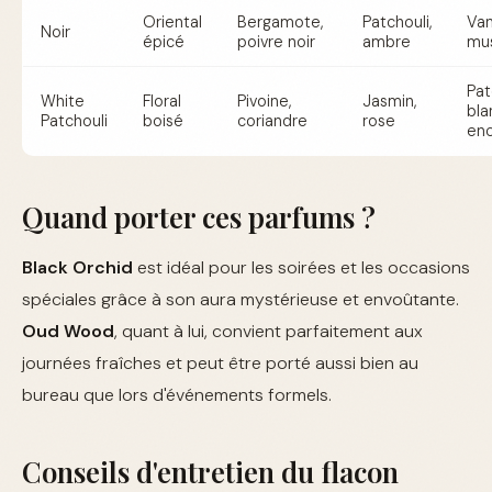
Oriental
Bergamote,
Patchouli,
Vani
Noir
épicé
poivre noir
ambre
mu
Pat
White
Floral
Pivoine,
Jasmin,
bla
Patchouli
boisé
coriandre
rose
en
Quand porter ces parfums ?
Black Orchid
est idéal pour les soirées et les occasions
spéciales grâce à son aura mystérieuse et envoûtante.
Oud Wood
, quant à lui, convient parfaitement aux
journées fraîches et peut être porté aussi bien au
bureau que lors d'événements formels.
Conseils d'entretien du flacon