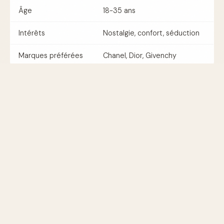
Âge
18-35 ans
Intérêts
Nostalgie, confort, séduction
Marques préférées
Chanel, Dior, Givenchy
Comment choisir son parfum
gourmand ?
Pour choisir un parfum gourmand, il est important de
prendre en compte vos préférences olfactives et
l'occasion pour laquelle vous souhaitez le porter. Un
test sur votre peau est indispensable pour vérifier la
tenue et l'évolution des notes.
Conseils pratiques