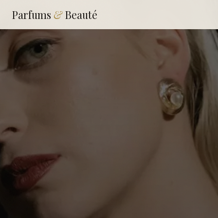
Parfums
&
Beauté