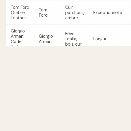
Tom Ford
Cuir,
Tom
Ombre
patchouli,
Exceptionnelle
Ford
Leather
ambre
Giorgio
Fève
Armani
Giorgio
tonka,
Longue
Code
Armani
bois, cuir
Parfum
Hermès
Terre
Agrumes,
d'Hermès
Hermès
poivre,
Moyenne
Eau
bois
Givrée
Paco
Rabanne
Pomme,
Paco
One
davana,
Très longue
Rabanne
Million
vanille
Elixir