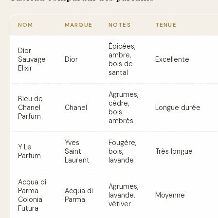
NOM
MARQUE
NOTES
TENUE
Épicées,
Dior
ambre,
Sauvage
Dior
Excellente
bois de
Elixir
santal
Agrumes,
Bleu de
cèdre,
Chanel
Chanel
Longue durée
bois
Parfum
ambrés
Yves
Fougère,
Y Le
Saint
bois,
Très longue
Parfum
Laurent
lavande
Acqua di
Agrumes,
Parma
Acqua di
lavande,
Moyenne
Colonia
Parma
vétiver
Futura