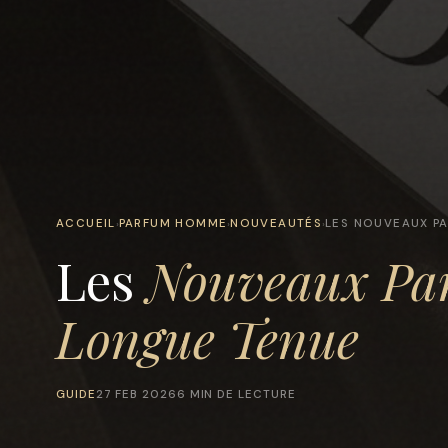
ACCUEIL
PARFUM HOMME
NOUVEAUTÉS
LES NOUVEAUX P
›
›
›
Les
Nouveaux Pa
Longue Tenue
GUIDE
27 FEB 2026
6 MIN DE LECTURE