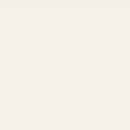
Les Nouvea
Parmi les nouveau
sophistication. Po
2026
.
Comparaison 
NOM DU PARFUM
Fragrance A
Fragrance B
"Un parfum ne s