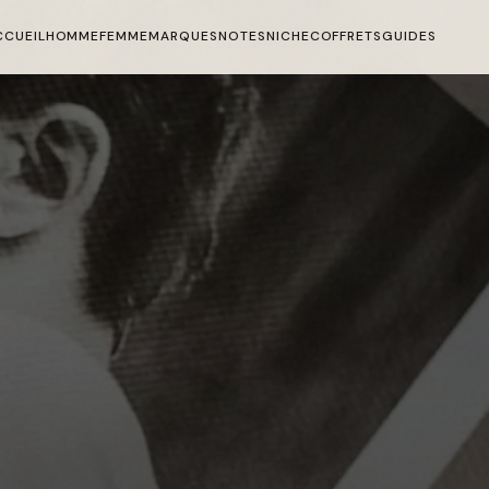
CCUEIL
HOMME
FEMME
MARQUES
NOTES
NICHE
COFFRETS
GUIDES