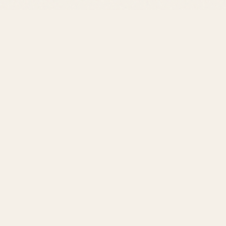
ace et leur
s Homme Tendance
ENUE
 heures
 heures
journée."