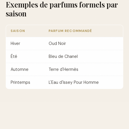
Exemples de parfums formels par
saison
SAISON
PARFUM RECOMMANDÉ
Hiver
Oud Noir
Été
Bleu de Chanel
Automne
Terre d'Hermès
Printemps
L'Eau d'Issey Pour Homme
Profils de parfums qui marchent
Pour un événement formel, privilégiez des parfums qui
dégagent une certaine prestance :