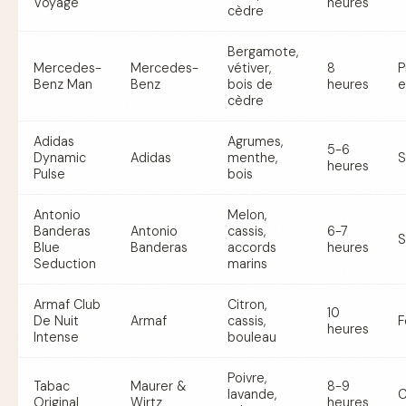
Voyage
heures
cèdre
Bergamote,
Mercedes-
Mercedes-
vétiver,
8
P
Benz Man
Benz
bois de
heures
e
cèdre
Adidas
Agrumes,
5-6
Dynamic
Adidas
menthe,
S
heures
Pulse
bois
Antonio
Melon,
Banderas
Antonio
cassis,
6-7
S
Blue
Banderas
accords
heures
Seduction
marins
Armaf Club
Citron,
10
De Nuit
Armaf
cassis,
F
heures
Intense
bouleau
Poivre,
Tabac
Maurer &
8-9
lavande,
C
Original
Wirtz
heures