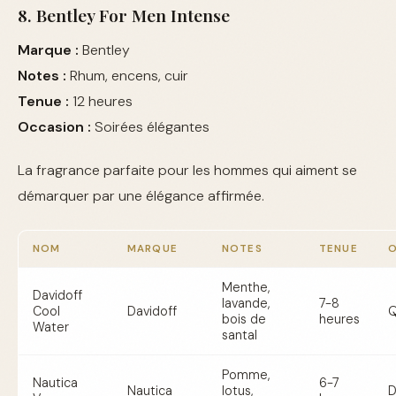
8. Bentley For Men Intense
Marque :
Bentley
Notes :
Rhum, encens, cuir
Tenue :
12 heures
Occasion :
Soirées élégantes
La fragrance parfaite pour les hommes qui aiment se
démarquer par une élégance affirmée.
NOM
MARQUE
NOTES
TENUE
Menthe,
Davidoff
lavande,
7-8
Cool
Davidoff
Q
bois de
heures
Water
santal
Pomme,
Nautica
6-7
Nautica
lotus,
D