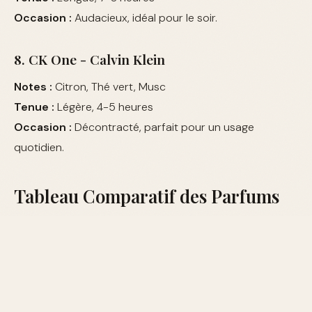
Occasion :
Audacieux, idéal pour le soir.
8. CK One - Calvin Klein
Notes :
Citron, Thé vert, Musc
Tenue :
Légère, 4-5 heures
Occasion :
Décontracté, parfait pour un usage
quotidien.
Tableau Comparatif des Parfums
NOM
MARQUE
TENUE
OCCASION
Sauvage
Eau de
Dior
Excellente
Polyvalent
Toilette