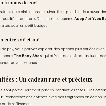
um à moins de 20€
itent faire plaisir sans se ruiner, il est possible de trouver de
nt qualité et petit prix. Des marques comme
Adopt'
et
Yves R
faites pour un petit budget.
m entre 20€ et 30€
de prix, vous pouvez explorer des options plus variées ave
 encore
The Body Shop
, qui offrent des coffrets incluant des
uchouter vos proches.
mitées : Un cadeau rare et précieux
es sont particulièrement prisées pendant les fêtes. Elles offren
sûr. Recherchez des coffrets avec des fragrances en édition l
é et de raffinement.