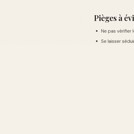
Pièges à évi
Ne pas vérifier 
Se laisser sédu
Oublier de compa
FAQ : Vos q
Pourquoi choisir
Les coffrets parfu
faire plaisir tout
Comment choisir 