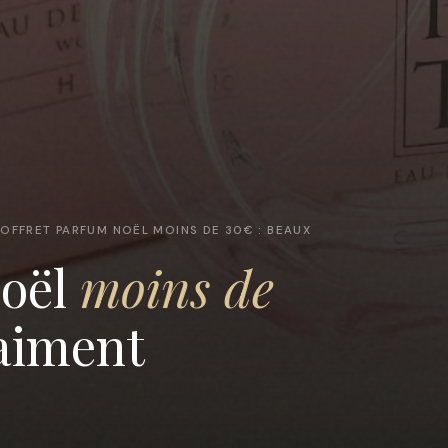
OFFRET PARFUM NOËL MOINS DE 30€ : BEAUX
Noël
moins de
raiment