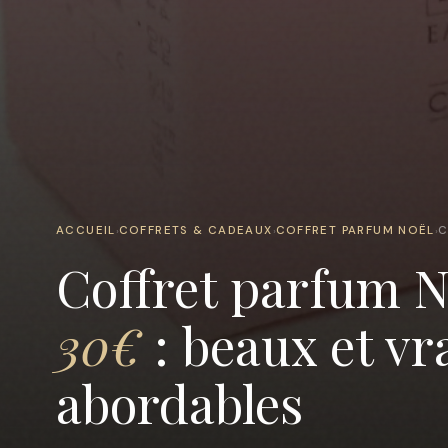
ACCUEIL
COFFRETS & CADEAUX
COFFRET PARFUM NOËL
C
›
›
›
Coffret parfum 
30€
: beaux et v
abordables