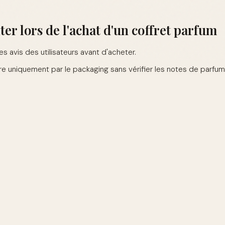
ter lors de l'achat d'un coffret parfum
les avis des utilisateurs avant d'acheter.
ire uniquement par le packaging sans vérifier les notes de parfum
rer les prix pour trouver la meilleure offre.
uestions sur les coffrets parfum Noël
 un coffret parfum pour Noël ?
m sont des cadeaux élégants qui enchantent les sens. Ils sont
 en permettant de découvrir de nouvelles senteurs.
le bon parfum pour quelqu'un ?