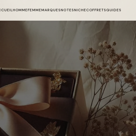
CCUEIL
HOMME
FEMME
MARQUES
NOTES
NICHE
COFFRETS
GUIDES