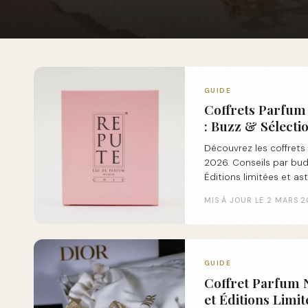
GUIDE
Coffrets Parfum
: Buzz & Sélecti
Découvrez les coffret
2026. Conseils par budge
Éditions limitées et as
MIS À JOUR LE 2 MARS 
GUIDE
Coffret Parfum N
et Éditions Limit