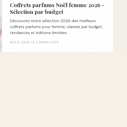
Coffrets parfums Noël femme 2026 -
Sélection par budget
Découvrez notre sélection 2026 des meilleurs
coffrets parfums pour femme, classés par budget,
tendances et éditions limitées.
MIS À JOUR LE 2 MARS 2026
GUIDE
Coffret parfum Noël 2026 : idées
cadeaux fêtes
Découvrez les meilleurs coffrets parfum pour Noël
2026. Idées cadeaux par budget, éditions limitées
et tendances saison !
MIS À JOUR LE 2 MARS 2026