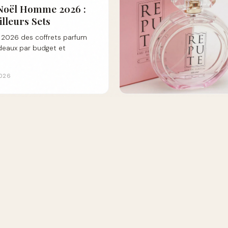
Noël Homme 2026 :
illeurs Sets
 2026 des coffrets parfum
eaux par budget et
2026
lendriers de l'Avent
 calendriers de l'Avent
der. Tendances,
mitées et plus encore!
2026