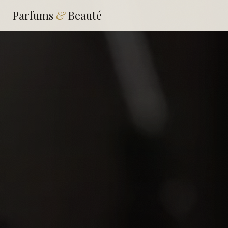
Parfums
&
Beauté