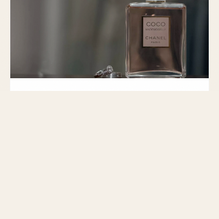
GUIDE
Découvrez 4 Dupes du célèbre Bleu de
Chanel
Explorez des alternatives au Bleu de Chanel qui
allient qualité et prix. Conseils sur similitude et tenue.
MIS À JOUR LE 3 MARS 2026