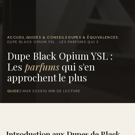
ACCUEIL
GUIDES & CONSEILS
DUPES & ÉQUIVALENCES
›
›
›
DUPE BLACK OPIUM YSL : LES PARFUMS QUI S
Dupe Black Opium YSL :
Les
parfums
qui s'en
approchent le plus
GUIDE
3 MAR 2026
10 MIN DE LECTURE
Introduction aux Dupes de Black