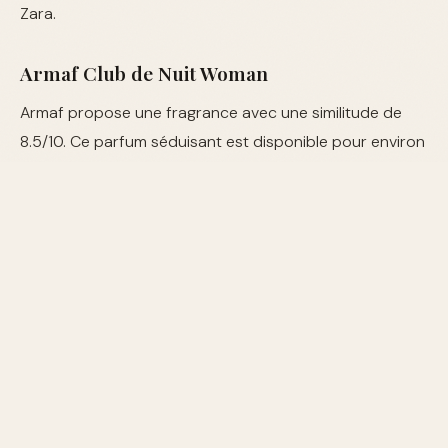
Zara.
Armaf Club de Nuit Woman
Armaf propose une fragrance avec une similitude de
8.5/10. Ce parfum séduisant est disponible pour environ
25€ chez divers détaillants en ligne.
Où Acheter ces Dupes ?
Vous pouvez trouver ces dupes dans les magasins de
parfumerie et en ligne. Les plateformes comme Amazon,
Sephora et les boutiques Zara constituent de bonnes
options pour réaliser votre achat.
FAQ