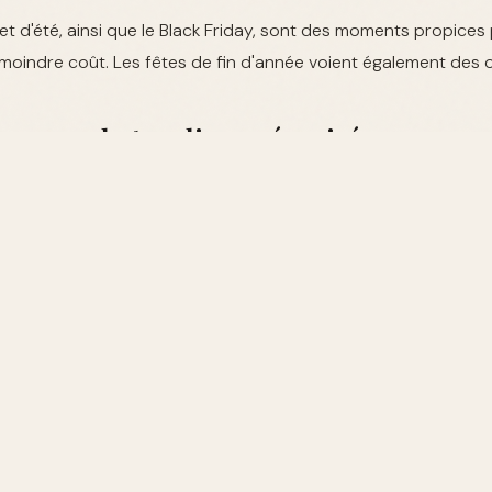
 et d'été, ainsi que le Black Friday, sont des moments propice
oindre coût. Les fêtes de fin d'année voient également des o
ur un achat en ligne sécurisé
ligne, assurez-vous de lire les avis clients, de vérifier les poli
sé. Utilisez de préférence une carte virtuelle pour vos transac
es aux parfums Armani
herchent des alternatives moins coûteuses, des marques co
ositions olfactives similaires à des prix plus abordables.
Dé
ns pour hommes
paratif des prix