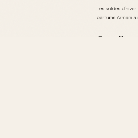
Les soldes d'hiver
parfums Armani à m
Conseils po
Avant d'acheter en 
de paiement sécuri
Alternativ
Pour ceux qui rec
proposent des comp
meilleures optio
Tableau com