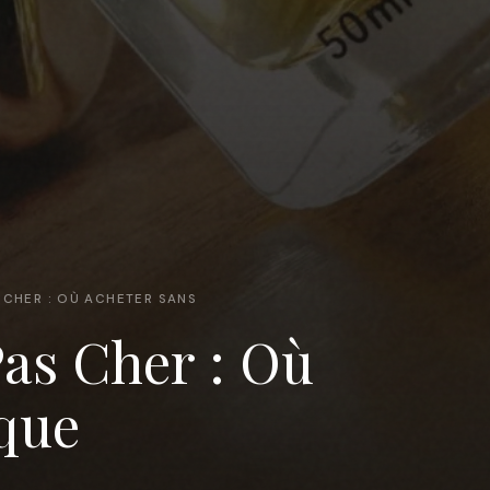
 CHER : OÙ ACHETER SANS
as Cher : Où
que