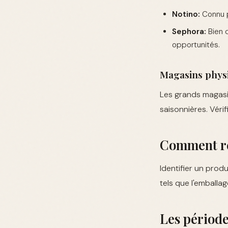
Notino:
Connu p
Sephora:
Bien q
opportunités.
Magasins phys
Les grands magas
saisonnières. Véri
Comment re
Identifier un prod
tels que l'emballag
Les période