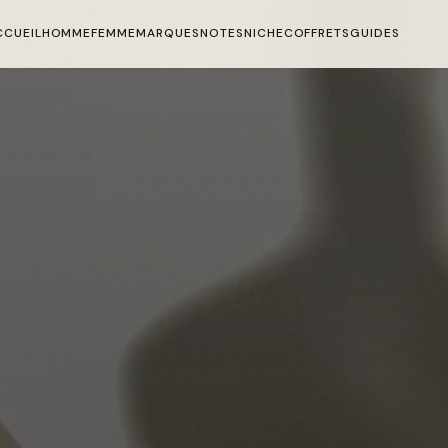
CCUEIL
HOMME
FEMME
MARQUES
NOTES
NICHE
COFFRETS
GUIDES