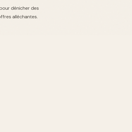
s pour dénicher des
ffres alléchantes.
tiques de retour et
tions.
mme Zara ou YSL
couvrez les