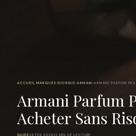
ACCUEIL
MARQUES
GIORGIO ARMANI
ARMANI PARFUM PAS
›
›
›
Armani Parfum P
Acheter Sans Ris
GUIDE
28 FEB 2026
12 MIN DE LECTURE