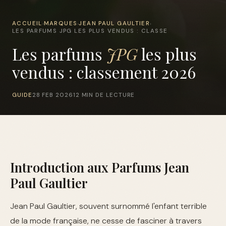
ACCUEIL
MARQUES
JEAN PAUL GAULTIER
›
›
›
LES PARFUMS JPG LES PLUS VENDUS : CLASSE
Les parfums
JPG
les plus
vendus : classement 2026
GUIDE
28 FEB 2026
12 MIN DE LECTURE
Introduction aux Parfums Jean
Paul Gaultier
Jean Paul Gaultier, souvent surnommé l'enfant terrible
de la mode française, ne cesse de fasciner à travers