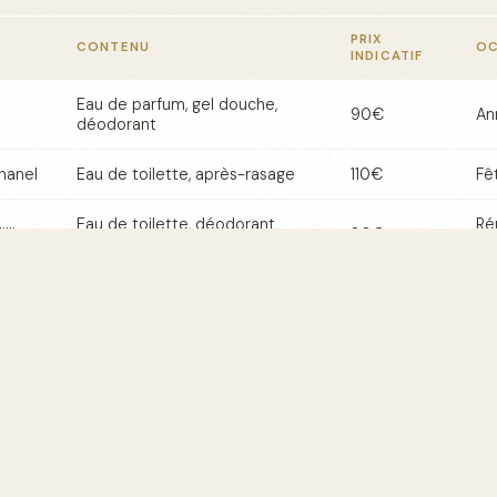
PRIX
CONTENU
OC
INDICATIF
Eau de parfum, gel douche,
90€
An
déodorant
hanel
Eau de toilette, après-rasage
110€
Fê
Eau de toilette, déodorant
Ré
llion
80€
spray
pr
cqua
Eau de toilette, baume après-
95€
Sa
rasage
Eau de parfum, gel douche
100€
An
r choisir le coffret idéal