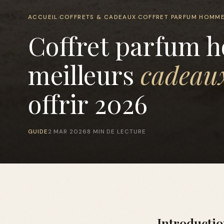
ACCUEIL
COFFRETS & CADEAUX
COFFRET PARFUM HOMM
›
›
Coffret parfum h
meilleurs
cadeau
offrir 2026
GUIDE
2 MAR 2026
8 MIN DE LECTURE
Introducti