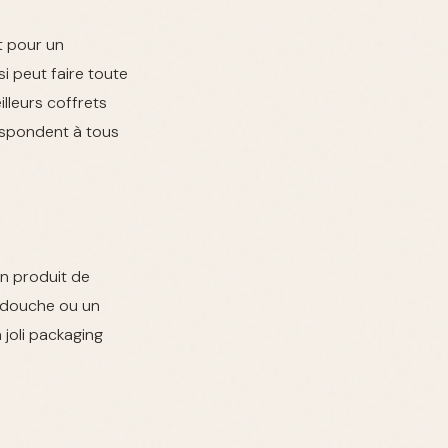
t pour un
i peut faire toute
illeurs coffrets
espondent à tous
un produit de
l douche ou un
 joli packaging