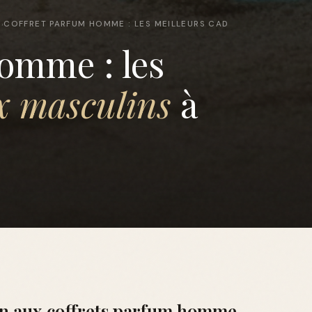
E
COFFRET PARFUM HOMME : LES MEILLEURS CAD
›
omme : les
x masculins
à
on aux coffrets parfum homme