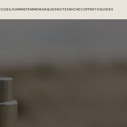
CCUEIL
HOMME
FEMME
MARQUES
NOTES
NICHE
COFFRETS
GUIDES