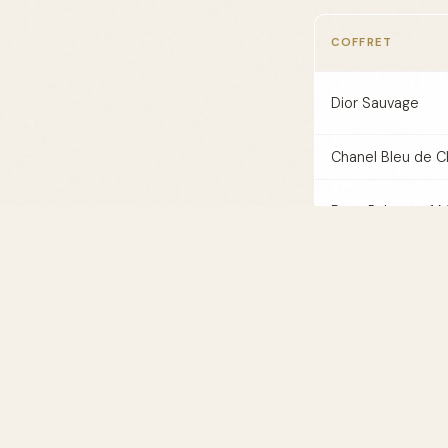
COFFRET
Dior Sauvage
Chanel Bleu de C
Paco Rabanne 1 Mi
Giorgio Armani A
di Gio
YSL L'Homme
Conseils pou