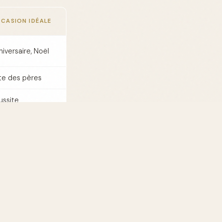
CASION IDÉALE
niversaire, Noël
te des pères
ussite
ofessionnelle
int-Valentin
niversaire