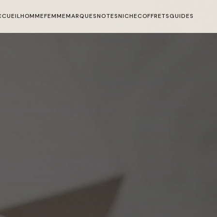
CCUEIL
HOMME
FEMME
MARQUES
NOTES
NICHE
COFFRETS
GUIDES