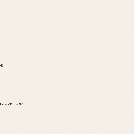
os
trouver des