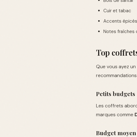
Bois de santal
Cuir et tabac
Accents épicés
Notes fraîches 
Top coffret
Que vous ayez un b
recommandations 
Petits budgets
Les coffrets abor
marques comme
Budget moyen 