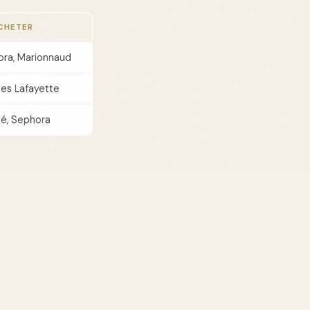
CHETER
ra, Marionnaud
ies Lafayette
é, Sephora
 de départ.
ues offrent