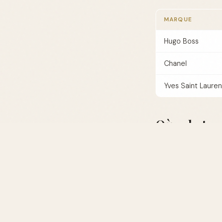
MARQUE
Hugo Boss
Chanel
Yves Saint Lauren
Où acheter 
Pour trouver le cof
Magasins phys
En ligne
: Les s
souvent des pr