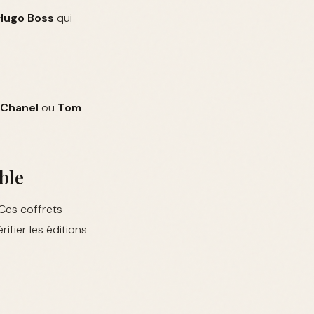
Hugo Boss
qui
Chanel
ou
Tom
ble
 Ces coffrets
ifier les éditions