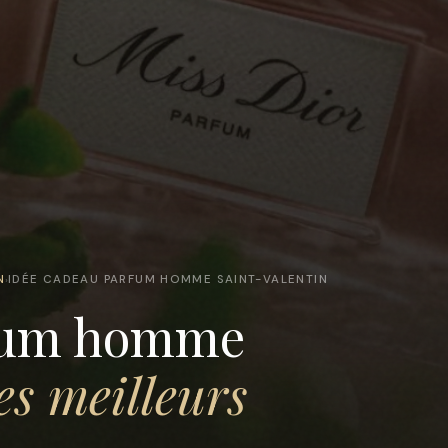
N
IDÉE CADEAU PARFUM HOMME SAINT-VALENTIN
›
rfum homme
es meilleurs