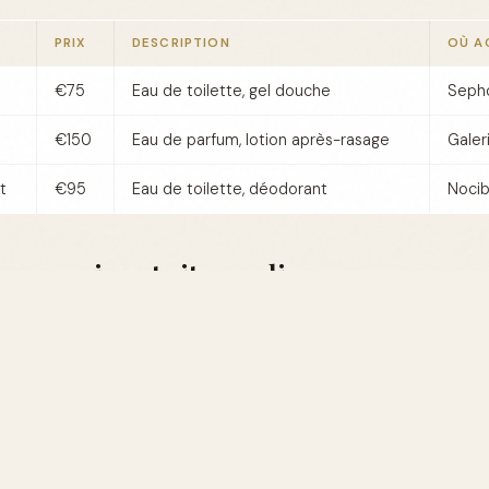
PRIX
DESCRIPTION
OÙ A
€75
Eau de toilette, gel douche
Sepho
€150
Eau de parfum, lotion après-rasage
Galer
t
€95
Eau de toilette, déodorant
Nocib
: magasins et sites en ligne
fret idéal, vous avez le choix entre plusieurs options :
iques
: Sephora, Marionnaud, et Nocibé sont d'excellents points
ites de vente en ligne comme Amazon et le site officiel des marq
omotions intéressantes.