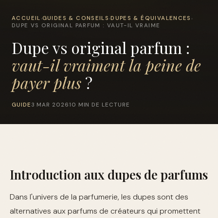
ACCUEIL
GUIDES & CONSEILS
DUPES & ÉQUIVALENCES
›
›
›
DUPE VS ORIGINAL PARFUM : VAUT-IL VRAIME
Dupe vs original parfum :
vaut-il vraiment la peine de
payer plus
?
GUIDE
3 MAR 2026
10 MIN DE LECTURE
Introduction aux dupes de parfums
Dans l'univers de la parfumerie, les dupes sont des
alternatives aux parfums de créateurs qui promettent