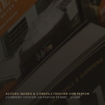
ACCUEIL
GUIDES & CONSEILS
TROUVER SON PARFUM
›
›
›
COMMENT CHOISIR UN PARFUM FEMME : GUIDE