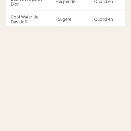
Hespéridé
Quotidien
Dior
Cool Water de
Fougère
Quotidien
Davidoff
1 Million de Paco
Oriental
Soirée
Rabanne
Terre d'Hermès
Boisé
Professionnel
d'Hermès
Conseils d'application
Pour maximiser l'impact de votre parfum, suivez ces
conseils d'application:
Appliquez le parfum sur les points de pulsation
comme le cou, les poignets et derrière les oreilles.