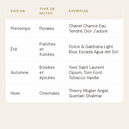
TYPE DE
SAISON
EXEMPLES
NOTES
Chanel Chance Eau
Printemps
Florales
Tendre, Dior J'adore
Fraîches
Dolce & Gabbana Light
Été
et
Blue, Escada Agua del Sol
fruitées
Boisées
Yves Saint Laurent
Automne
et
Opium, Tom Ford
épicées
Tobacco Vanille
Thierry Mugler Angel,
Hiver
Orientales
Guerlain Shalimar
Comment affiner son choix ?