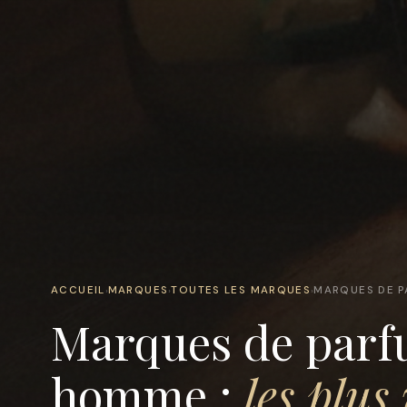
ACCUEIL
MARQUES
TOUTES LES MARQUES
MARQUES DE P
›
›
›
Marques de parf
homme :
les plus