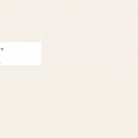
re
e
 ses goûts
 sera plus