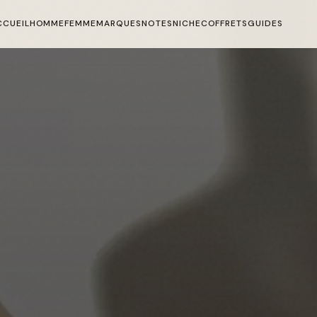
CCUEIL
HOMME
FEMME
MARQUES
NOTES
NICHE
COFFRETS
GUIDES