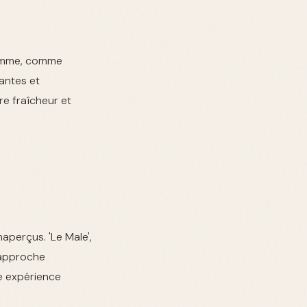
 homme, comme
antes et
re fraîcheur et
aperçus. 'Le Male',
 approche
ne expérience