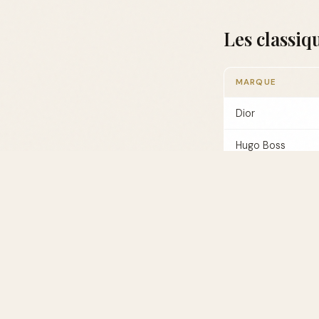
Les classi
MARQUE
Dior
Hugo Boss
Jean Paul Gaultie
Comment ch
Choisir un parfu
personnels mais aus
approprié qu'une 