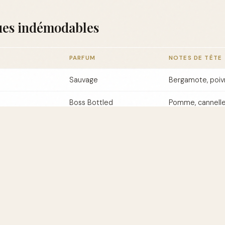
ques indémodables
PARFUM
NOTES DE TÊTE
Sauvage
Bergamote, poiv
Boss Bottled
Pomme, cannell
r
Le Male
Menthe, lavande
oisir le bon parfum ?
m pour homme nécessite de prendre en compte non seulement
si l'occasion pour laquelle il est porté. Un parfum d'été léger
fragrance intense en journée.