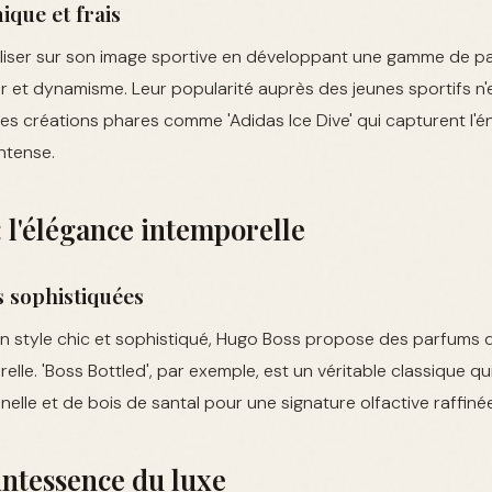
que et frais
aliser sur son image sportive en développant une gamme de p
 et dynamisme. Leur popularité auprès des jeunes sportifs n'e
s créations phares comme 'Adidas Ice Dive' qui capturent l'é
intense.
 l'élégance intemporelle
 sophistiquées
 style chic et sophistiqué, Hugo Boss propose des parfums q
relle. 'Boss Bottled', par exemple, est un véritable classique q
lle et de bois de santal pour une signature olfactive raffinée
uintessence du luxe