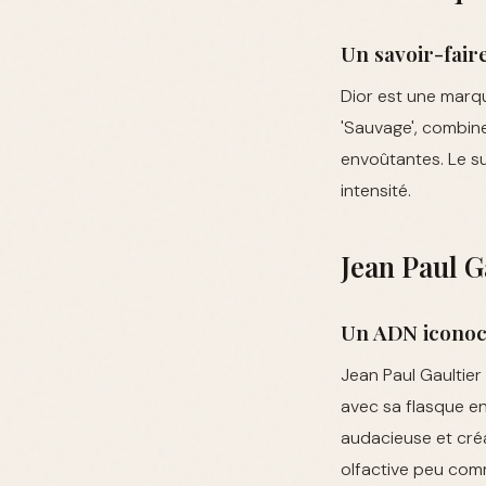
Un savoir-faire
Dior est une marq
'Sauvage', combin
envoûtantes. Le su
intensité.
Jean Paul Ga
Un ADN iconoc
Jean Paul Gaultier
avec sa flasque e
audacieuse et créa
olfactive peu co