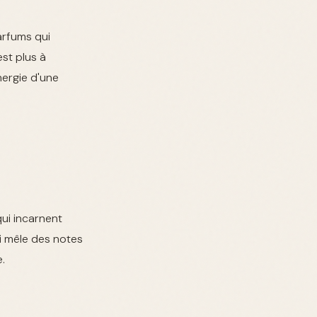
arfums qui
st plus à
nergie d'une
ui incarnent
ui mêle des notes
.