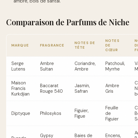
ambre, bois de santal.
Comparaison de Parfums de Niche
NOTES
N
NOTES DE
MARQUE
FRAGRANCE
DE
D
TÊTE
CŒUR
F
Serge
Ambre
Coriandre,
Patchouli,
V
Lutens
Sultan
Ambre
Myrrhe
M
Maison
C
Baccarat
Jasmin,
Ambre
Francis
N
Rouge 540
Safran
Gris
Kurkdjian
b
Feuille
C
Figuier,
Diptyque
Philosykos
de
B
Figue
Figuier
S
A
Gypsy
Baies de
Encens,