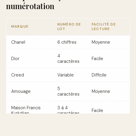
numérotation
NUMÉRO DE
FACILITÉ DE
MARQUE
LOT
LECTURE
Chanel
6 chiffres
Moyenne
4
Dior
Facile
caractères
Creed
Variable
Difficile
5
Amouage
Moyenne
caractères
Maison Francis
3 à 4
Facile
Kurkdjian
caractères