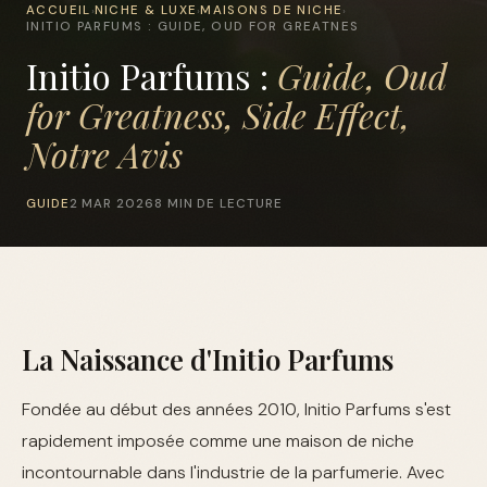
ACCUEIL
NICHE & LUXE
MAISONS DE NICHE
›
›
›
INITIO PARFUMS : GUIDE, OUD FOR GREATNES
Initio Parfums :
Guide, Oud
for Greatness, Side Effect,
Notre Avis
GUIDE
2 MAR 2026
8 MIN DE LECTURE
La Naissance d'Initio Parfums
Fondée au début des années 2010, Initio Parfums s'est
rapidement imposée comme une maison de niche
incontournable dans l'industrie de la parfumerie. Avec