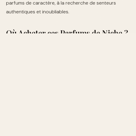
parfums de caractère, à la recherche de senteurs
authentiques et inoubliables.
Où Acheter ces Parfums de Niche ?
Les parfums de niche peuvent être achetés dans des
boutiques spécialisées en parfumerie de luxe ou en
ligne sur des sites dédiés. Veillez à choisir des
revendeurs autorisés pour garantir l'authenticité des
produits.
Comparatif des Meilleures
Maisons de Niche
MAISON
FONDATION
BEST-SELLER