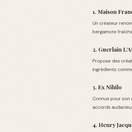
1. Maison Fran
Un créateur renom
bergamote fraîche
2. Guerlain L’A
Propose des créati
ingrédients comme l'
3. Ex Nihilo
Connue pour son a
accords audacieux
4. Henry Jacqu