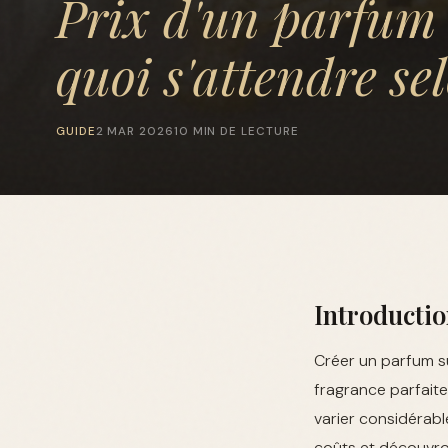
Prix d'un parfum 
quoi s'attendre se
GUIDE
2 MAR 2026
10 MIN DE LECTURE
Introducti
Créer un parfum s
fragrance parfaite
varier considérabl
coûts et découvro