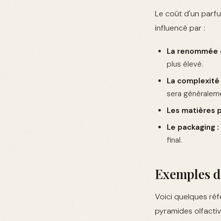
Le coût d'un parfu
influencé par :
La renommée d
plus élevé.
La complexité 
sera généraleme
Les matières p
Le packaging :
final.
Exemples de
Voici quelques ré
pyramides olfactiv