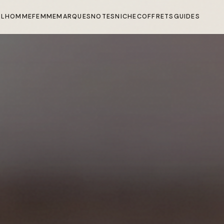
IL
HOMME
FEMME
MARQUES
NOTES
NICHE
COFFRETS
GUIDES