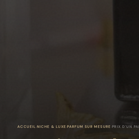
ACCUEIL
NICHE & LUXE
PARFUM SUR MESURE
PRIX D'UN P
›
›
›