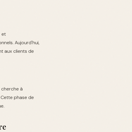
 et
nnels. Aujourd'hui,
t aux clients de
i cherche à
. Cette phase de
ue.
re