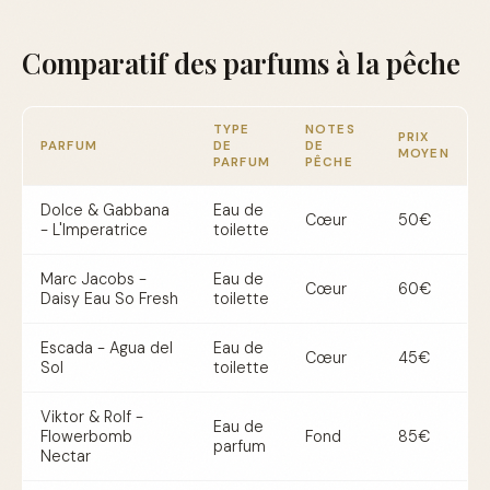
Comparatif des parfums à la pêche
TYPE
NOTES
PRIX
PARFUM
DE
DE
MOYEN
PARFUM
PÊCHE
Dolce & Gabbana
Eau de
Cœur
50€
- L'Imperatrice
toilette
Marc Jacobs -
Eau de
Cœur
60€
Daisy Eau So Fresh
toilette
Escada - Agua del
Eau de
Cœur
45€
Sol
toilette
Viktor & Rolf -
Eau de
Flowerbomb
Fond
85€
parfum
Nectar