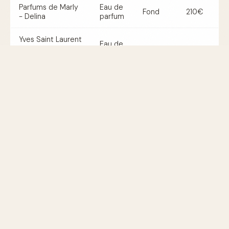
Parfums de Marly
Eau de
Fond
210€
- Delina
parfum
Yves Saint Laurent
Eau de
- Black Opium
Fond
90€
parfum
Neon
Tom Ford - Bitter
Eau de
Fond
250€
Peach
parfum
By Kilian - Good
Eau de
Cœur
205€
Girl Gone Bad
parfum
Parfum pêche pour homme et
femme
Bien que beaucoup de fragrances à la pêche soient
unisexes, certaines sont spécifiquement formulées pour