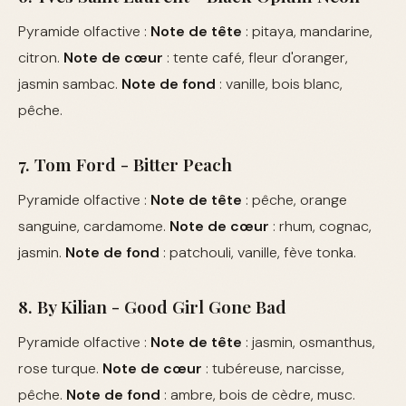
Pyramide olfactive :
Note de tête
: pitaya, mandarine,
citron.
Note de cœur
: tente café, fleur d'oranger,
jasmin sambac.
Note de fond
: vanille, bois blanc,
pêche.
7. Tom Ford - Bitter Peach
Pyramide olfactive :
Note de tête
: pêche, orange
sanguine, cardamome.
Note de cœur
: rhum, cognac,
jasmin.
Note de fond
: patchouli, vanille, fève tonka.
8. By Kilian - Good Girl Gone Bad
Pyramide olfactive :
Note de tête
: jasmin, osmanthus,
rose turque.
Note de cœur
: tubéreuse, narcisse,
pêche.
Note de fond
: ambre, bois de cèdre, musc.