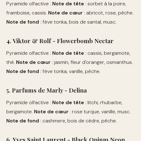
Pyramide olfactive :
Note de tête
: sorbet à la poire,
framboise, cassis.
Note de cœur
: abricot, rose, pêche.
Note de fond
: fève tonka, bois de santal, musc.
4. Viktor & Rolf - Flowerbomb Nectar
Pyramide olfactive :
Note de tête
: cassis, bergamote,
thé.
Note de cœur
: jasmin, fleur d'oranger, osmanthus.
Note de fond
: fève tonka, vanille, pêche.
5. Parfums de Marly - Delina
Pyramide olfactive :
Note de tête
: litchi, rhubarbe,
bergamote.
Note de cœur
: rose turque, vanille, musc.
Note de fond
: cashmere, bois de cèdre, pêche.
6. Yves Saint Laurent - Black Opium Neon