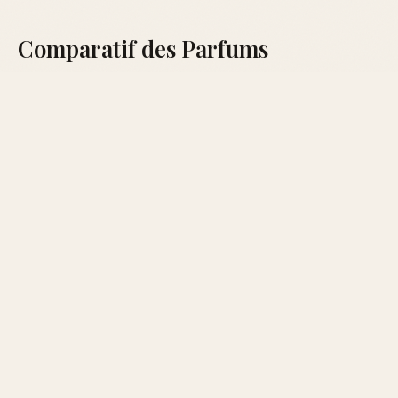
Comparatif des Parfums
IDÉAL
PARFUM
ORIGINE
NOTES CLÉS
POUR
Vanille
Orchidée
Ligne St.
Été, Jours
West
vanille,
Barth
Ensoleillés
Indies
Ambre gris
Cardamome,
Automne,
Eau Duelle
Diptyque
Vanille
Soirées
bourbon
Vanille
Atelier
Citron vert,
Printemps,
Insensée
Cologne
Vanille
Journées
Spiritueuse
Vanille,
Toutes
Double
Guerlain
Benjoin
Saisons
Vanille