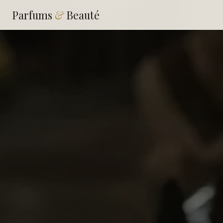
Parfums
&
Beauté