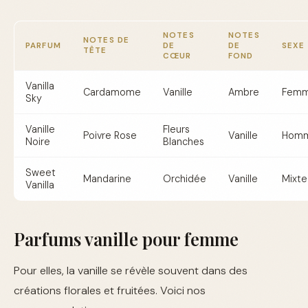
NOTES
NOTES
NOTES DE
PARFUM
DE
DE
SEXE
TÊTE
CŒUR
FOND
Vanilla
Cardamome
Vanille
Ambre
Fem
Sky
Vanille
Fleurs
Poivre Rose
Vanille
Hom
Noire
Blanches
Sweet
Mandarine
Orchidée
Vanille
Mixte
Vanilla
Parfums vanille pour femme
Pour elles, la vanille se révèle souvent dans des
créations florales et fruitées. Voici nos