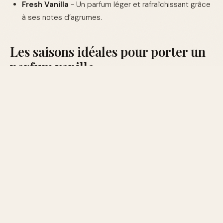
Fresh Vanilla
- Un parfum léger et rafraîchissant grâce
à ses notes d’agrumes.
Les saisons idéales pour porter un
parfum vanille
La vanille est une note particulièrement polyvalente.
Voici comment l'adapter selon les saisons :
Printemps
Optez pour des parfums vanillés floraux pour une
touche de légèreté.
Été
Préférez des fragrances vanillées aux agrumes pour