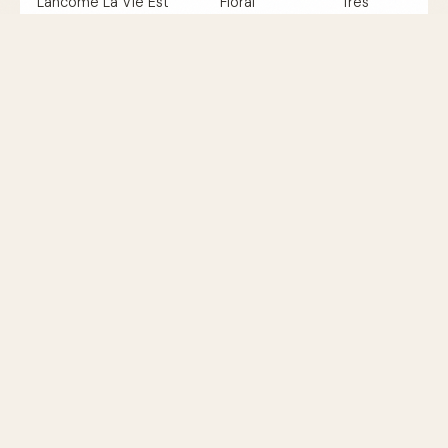
Lancôme La Vie Est
Floral
Très
Belle
gourmand
bonne
Dior J'adore
Floral
Excellente
FAQs
Comment choisir un parfum qui tient
longtemps ?
Optez pour des parfums aux concentrations élevées et
privilégiez les notes de base lourdes et persistantes,
comme les boisées et orientales.
découvrez les
meilleures notes parfumées
Quelle est la meilleure façon d'appliquer le
parfum pour une longue tenue ?