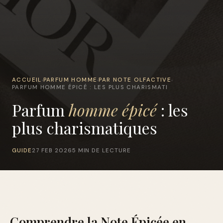
ACCUEIL
PARFUM HOMME
PAR NOTE OLFACTIVE
›
›
›
PARFUM HOMME ÉPICÉ : LES PLUS CHARISMATI
Parfum
homme épicé
: les
plus charismatiques
GUIDE
27 FEB 2026
5 MIN DE LECTURE
Comprendre la Note Épicée en