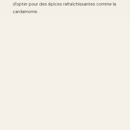
d'opter pour des épices rafraîchissantes comme la
cardamome.
Comment associer un parfum épicé avec d'autres
notes ?
Associez-le avec des notes boisées ou
ambrées pour une profondeur accrue.
Tableau des Parfums Épicés
Recommandés
PARFUM
NOTES ÉPICÉES
OCCASION
Yves Saint Laurent
Cardamome,
La Nuit de
Soirée
Cèdre
L'Homme
Hermès Terre
Poivre Noir,
Quotidien
d'Hermès
Pamplemousse