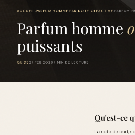
ACCUEIL
PARFUM HOMME
PAR NOTE OLFACTIVE
PARFUM H
›
›
›
Parfum homme
puissants
GUIDE
27 FEB 2026
7 MIN DE LECTURE
Qu'est-ce q
La note de oud, so