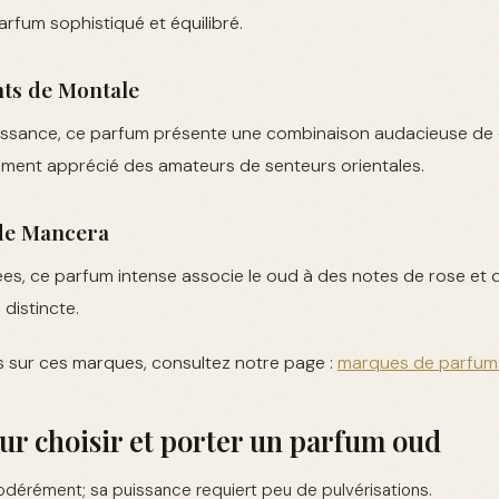
arfum sophistiqué et équilibré.
hts de Montale
ssance, ce parfum présente une combinaison audacieuse de 
tement apprécié des amateurs de senteurs orientales.
 de Mancera
rées, ce parfum intense associe le oud à des notes de rose et
 distincte.
s sur ces marques, consultez notre page :
marques de parfum
ur choisir et porter un parfum oud
dérément; sa puissance requiert peu de pulvérisations.