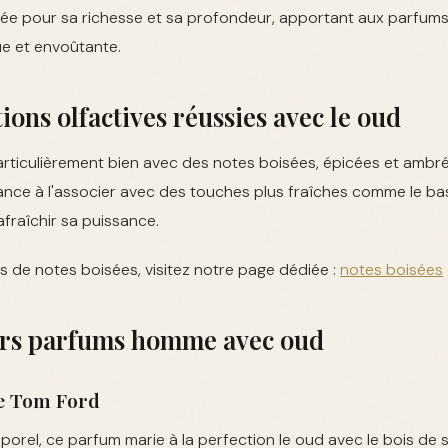
risée pour sa richesse et sa profondeur, apportant aux parfum
e et envoûtante.
ions olfactives réussies avec le oud
articulièrement bien avec des notes boisées, épicées et ambr
ce à l'associer avec des touches plus fraîches comme le basi
fraîchir sa puissance.
s de notes boisées, visitez notre page dédiée :
notes boisées
urs parfums homme avec oud
e Tom Ford
porel, ce parfum marie à la perfection le oud avec le bois de s