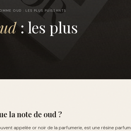
OMME OUD : LES PLUS PUISSANTS
oud
: les plus
ue la note de oud ?
uvent appelée or noir de la parfumerie, est une résine parfum