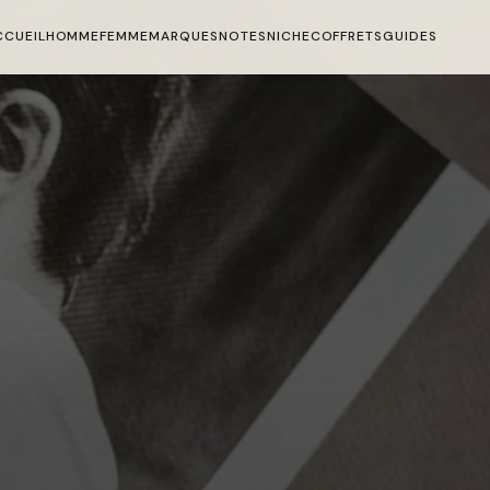
CCUEIL
HOMME
FEMME
MARQUES
NOTES
NICHE
COFFRETS
GUIDES