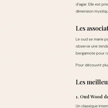
d'agar. Elle est p
dimension mystiqu
Les associat
Le oud se marie p
observe une tendan
bergamote pour ra
Pour découvrir plu
Les meille
1. Oud Wood d
Un classique intem