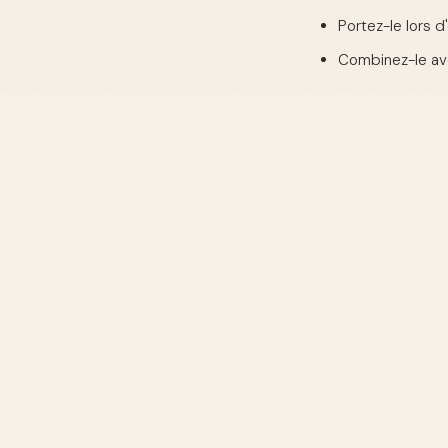
Portez-le lors 
Combinez-le av
"Le oud, avec 
FAQ
Quelles sont le
En 2026, le oud s
durables, réponda
l'environnement.
Comment entrete