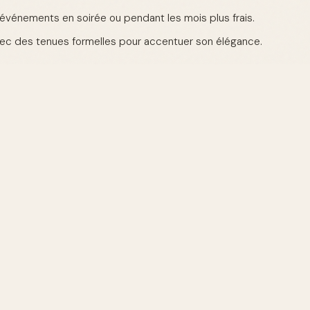
d'événements en soirée ou pendant les mois plus frais.
ec des tenues formelles pour accentuer son élégance.
sa majesté et sa profondeur, fait d'un parfum une déclaration 
s tendances du parfum oud pour 2026 ?
e modernise avec des associations de notes fraîches et des in
nt à une demande croissante pour des produits respectueux
nir son parfum au oud ?