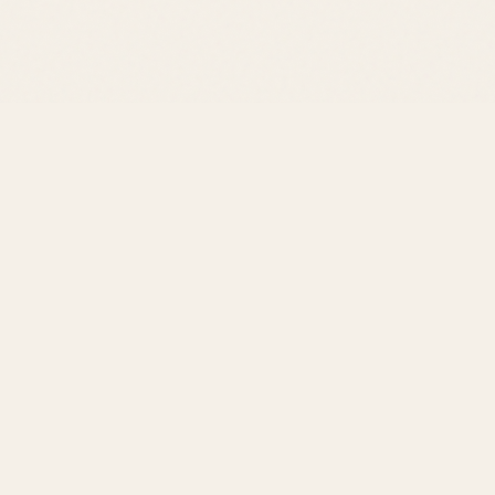
intemporelle."
grédients
 de