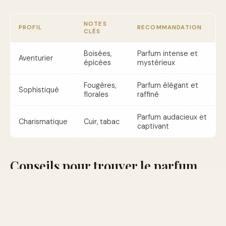
NOTES
PROFIL
RECOMMANDATION
CLÉS
Boisées,
Parfum intense et
Aventurier
épicées
mystérieux
Fougères,
Parfum élégant et
Sophistiqué
florales
raffiné
Parfum audacieux et
Charismatique
Cuir, tabac
captivant
Conseils pour trouver le parfum
idéal
Avant de choisir votre parfum pour une soirée, n'hésitez
pas à découvrir différentes compositions. Visitez notre