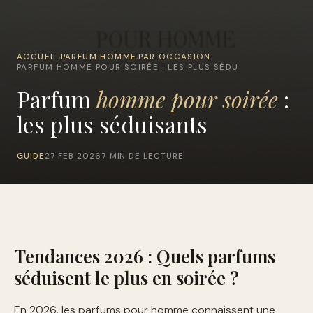
ACCUEIL
PARFUM HOMME
PAR OCCASION
›
›
›
PARFUM HOMME POUR SOIRÉE : LES PLUS SÉDU
Parfum
homme pour soirée
:
les plus séduisants
GUIDE
27 FEB 2026
7 MIN DE LECTURE
Tendances 2026 : Quels parfums
séduisent le plus en soirée ?
En 2026, les parfums pour homme connaissent une