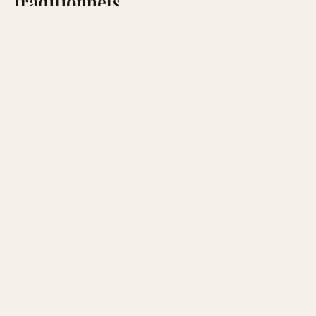
traditionnels
Si vous préférez quelque chose de plus discret, pensez
aux eaux de toilette ou aux brumes corporelles qui
offrent une touche de fraîcheur sans être envahissant.
TYPE DE
INTENSITÉ
OCCASION IDÉALE
PARFUM
Eau de
Déjeuner ou rendez-
Faible
Cologne
vous en journée
Eau de
Rendez-vous en soirée
Moyenne
Toilette
ou en intérieur
Occasions spéciales et
Parfum
Forte
soirées
Pour des événements particuliers comme un mariage,