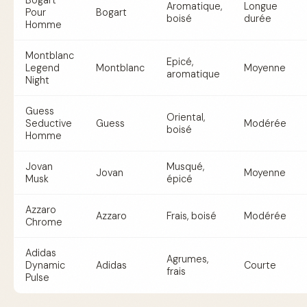
Bogart
Aromatique,
Longue
Pour
Bogart
boisé
durée
Homme
Montblanc
Epicé,
Legend
Montblanc
Moyenne
aromatique
Night
Guess
Oriental,
Seductive
Guess
Modérée
boisé
Homme
Jovan
Musqué,
Jovan
Moyenne
Musk
épicé
Azzaro
Azzaro
Frais, boisé
Modérée
Chrome
Adidas
Agrumes,
Dynamic
Adidas
Courte
frais
Pulse