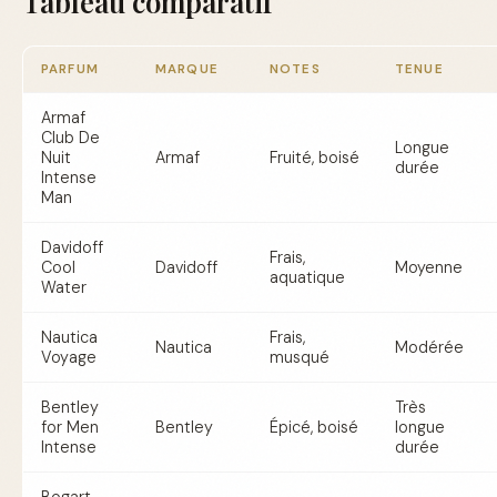
Tableau comparatif
PARFUM
MARQUE
NOTES
TENUE
Armaf
Club De
Longue
Nuit
Armaf
Fruité, boisé
durée
Intense
Man
Davidoff
Frais,
Cool
Davidoff
Moyenne
aquatique
Water
Nautica
Frais,
Nautica
Modérée
Voyage
musqué
Bentley
Très
for Men
Bentley
Épicé, boisé
longue
Intense
durée