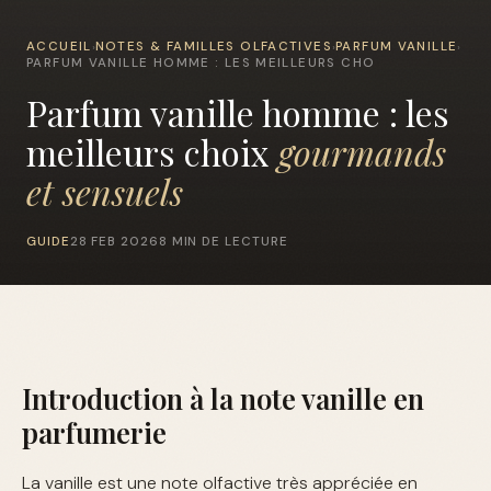
ACCUEIL
NOTES & FAMILLES OLFACTIVES
PARFUM VANILLE
›
›
›
PARFUM VANILLE HOMME : LES MEILLEURS CHO
Parfum vanille homme : les
meilleurs choix
gourmands
et sensuels
GUIDE
28 FEB 2026
8 MIN DE LECTURE
Introduction à la note vanille en
parfumerie
La vanille est une note olfactive très appréciée en