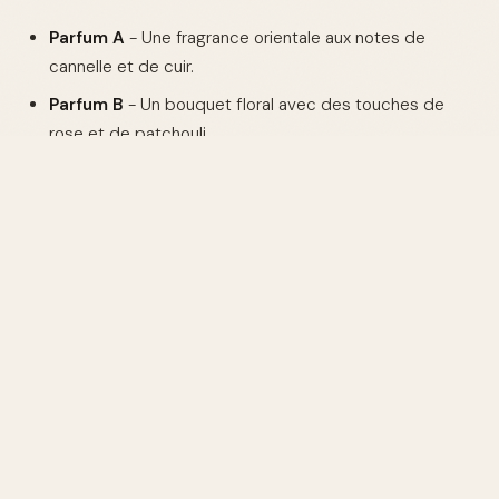
Parfum A
- Une fragrance orientale aux notes de
cannelle et de cuir.
Parfum B
- Un bouquet floral avec des touches de
rose et de patchouli.
Parfum C
- Un mélange boisé avec du vétiver et de la
mousse de chêne.
Pour découvrir d'autres options de parfums longue
tenue, visitez notre sélection de
parfums pour femme
.
Conseils pour Maximiser le Sillage
de Votre Parfum
Pour que votre parfum à fort sillage soit efficace,
appliquez-le sur les points de pulsation comme le cou,