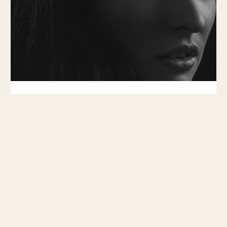
GUIDE
Parfum femme boisé : élégance et
modernité
Découvrez les parfums boisés pour femme, alliant
élégance et modernité. Guide sur les notes,
associations et choix de parfums.
MIS À JOUR LE 28 FÉVRIER 2026