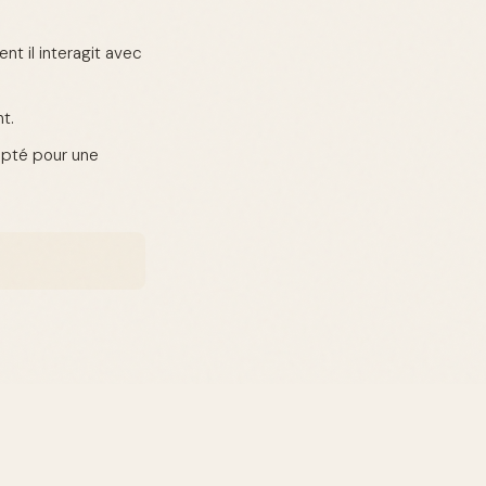
nt il interagit avec
t.
apté pour une
t.