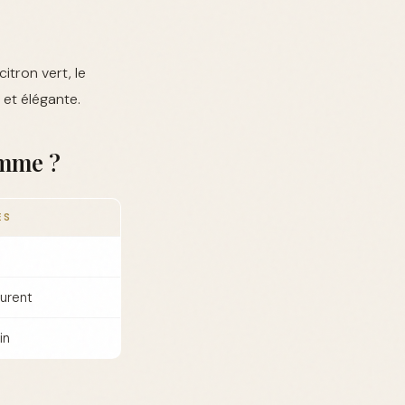
tron vert, le
 et élégante.
omme ?
ES
aurent
in