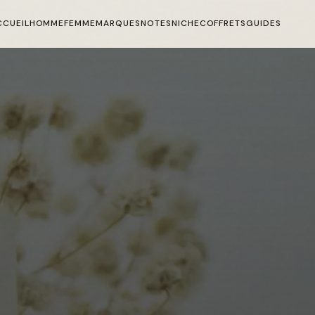
CCUEIL
HOMME
FEMME
MARQUES
NOTES
NICHE
COFFRETS
GUIDES