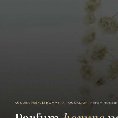
ACCUEIL
PARFUM HOMME
PAR OCCASION
PARFUM HOMME 
›
›
›
Parfum
homme
po