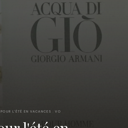
POUR L'ÉTÉ EN VACANCES : VO
ur l'été en