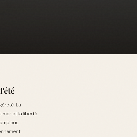
d'été
gèreté. La
 mer et la liberté.
'ampleur,
ronnement.