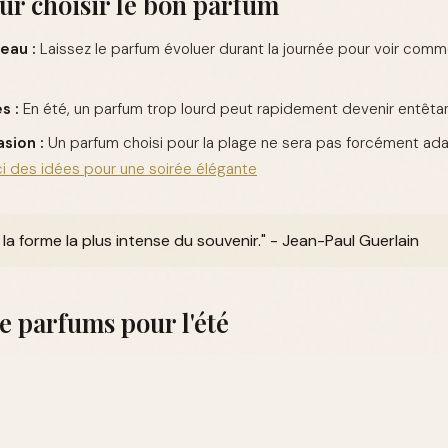
ur choisir le bon parfum
eau :
Laissez le parfum évoluer durant la journée pour voir comme
s :
En été, un parfum trop lourd peut rapidement devenir entêtan
sion :
Un parfum choisi pour la plage ne sera pas forcément ad
ci des idées pour une soirée élégante
la forme la plus intense du souvenir." - Jean-Paul Guerlain
 parfums pour l'été
mples de parfums qui incarnent parfaitement l'esprit de l'été :
rofondo de Giorgio Armani :
Un parfum aquatique et revitalisan