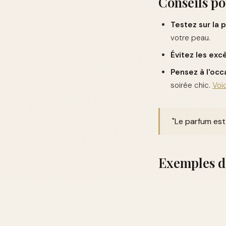
Conseils po
Testez sur la p
votre peau.
Évitez les excè
Pensez à l'occa
soirée chic.
Voi
"Le parfum est 
Exemples de
Voici quelques exe
Acqua di Gio P